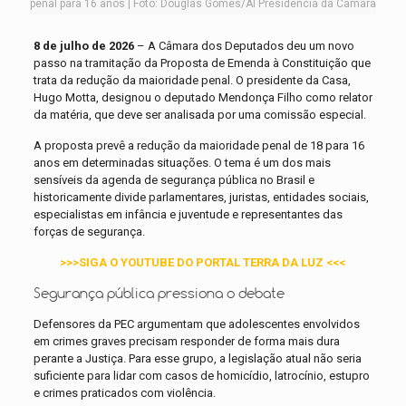
penal para 16 anos | Foto: Douglas Gomes/AI Presidência da Câmara
8 de julho de 2026
– A Câmara dos Deputados deu um novo
passo na tramitação da Proposta de Emenda à Constituição que
trata da redução da maioridade penal. O presidente da Casa,
Hugo Motta, designou o deputado Mendonça Filho como relator
da matéria, que deve ser analisada por uma comissão especial.
A proposta prevê a redução da maioridade penal de 18 para 16
anos em determinadas situações. O tema é um dos mais
sensíveis da agenda de segurança pública no Brasil e
historicamente divide parlamentares, juristas, entidades sociais,
especialistas em infância e juventude e representantes das
forças de segurança.
>>>SIGA O YOUTUBE DO PORTAL TERRA DA LUZ <<<
Segurança pública pressiona o debate
Defensores da PEC argumentam que adolescentes envolvidos
em crimes graves precisam responder de forma mais dura
perante a Justiça. Para esse grupo, a legislação atual não seria
suficiente para lidar com casos de homicídio, latrocínio, estupro
e crimes praticados com violência.