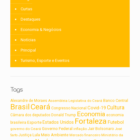
Curtas
Destaques
Economia & Negócios
Notícias
Principal
Turismo, Esporte e Eventos
Tags
Alexandre de Moraes
Assembleia Legislativa do Ceará
Banco Central
Brasil
Ceará
Cultura
Covid-19
Congresso Nacional
Economia
Câmara dos deputados
Donald Trump
economia
Fortaleza
Futebol
Estados Unidos
Esporte
brasileira
Governo Federal
Jair Bolsonaro
governo do Ceará
inflação
José
Lula
Meio Ambiente
Justiça
Ministério da
Sarto
Mercado financeiro