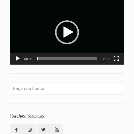
Tocador
de
vídeo
00:00
03:17
Redes Sociais