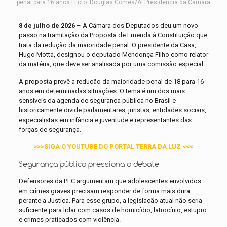
penal para 16 anos | Foto: Douglas Gomes/AI Presidência da Câmara
8 de julho de 2026
– A Câmara dos Deputados deu um novo
passo na tramitação da Proposta de Emenda à Constituição que
trata da redução da maioridade penal. O presidente da Casa,
Hugo Motta, designou o deputado Mendonça Filho como relator
da matéria, que deve ser analisada por uma comissão especial.
A proposta prevê a redução da maioridade penal de 18 para 16
anos em determinadas situações. O tema é um dos mais
sensíveis da agenda de segurança pública no Brasil e
historicamente divide parlamentares, juristas, entidades sociais,
especialistas em infância e juventude e representantes das
forças de segurança.
>>>SIGA O YOUTUBE DO PORTAL TERRA DA LUZ <<<
Segurança pública pressiona o debate
Defensores da PEC argumentam que adolescentes envolvidos
em crimes graves precisam responder de forma mais dura
perante a Justiça. Para esse grupo, a legislação atual não seria
suficiente para lidar com casos de homicídio, latrocínio, estupro
e crimes praticados com violência.