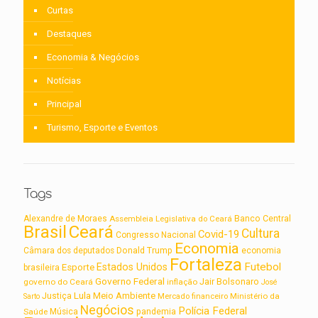
Curtas
Destaques
Economia & Negócios
Notícias
Principal
Turismo, Esporte e Eventos
Tags
Alexandre de Moraes
Assembleia Legislativa do Ceará
Banco Central
Brasil
Ceará
Cultura
Covid-19
Congresso Nacional
Economia
Câmara dos deputados
Donald Trump
economia
Fortaleza
Futebol
Estados Unidos
Esporte
brasileira
Governo Federal
Jair Bolsonaro
governo do Ceará
inflação
José
Lula
Meio Ambiente
Justiça
Ministério da
Sarto
Mercado financeiro
Negócios
Polícia Federal
Saúde
Música
pandemia