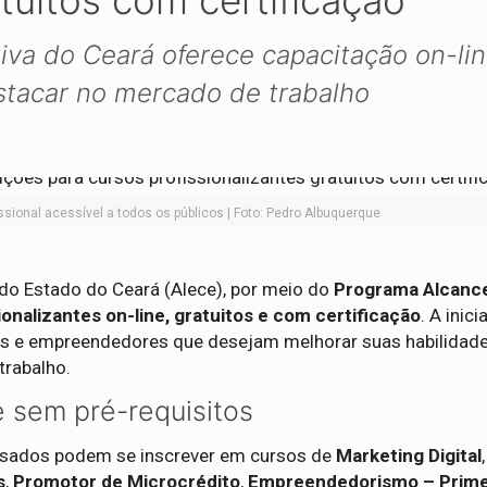
atuitos com certificação
tiva do Ceará oferece capacitação on-li
stacar no mercado de trabalho
ssional acessível a todos os públicos | Foto: Pedro Albuquerque
do Estado do Ceará (Alece), por meio do
Programa Alcanc
ionalizantes on-line, gratuitos e com certificação
. A inic
tos e empreendedores que desejam melhorar suas habilidad
trabalho.
e sem pré-requisitos
essados podem se inscrever em cursos de
Marketing Digital
,
s
,
Promotor de Microcrédito
,
Empreendedorismo – Prime