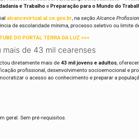
dadania e Trabalho
e
Preparação para o Mundo do Trabal
ial
alcancevirtual.al.ce.gov.br
, na seção
Alcance Profission
ência de escolaridade mínima, processo seletivo ou limite d
UTUBE DO PORTAL TERRA DA LUZ <<<
u mais de 43 mil cearenses
ctou diretamente mais de
43 mil jovens e adultos
, oferece
ificação profissional, desenvolvimento socioemocional e p
emocratizar o acesso ao conhecimento e preparar a populaç
em geral. Sem pré-requisitos.