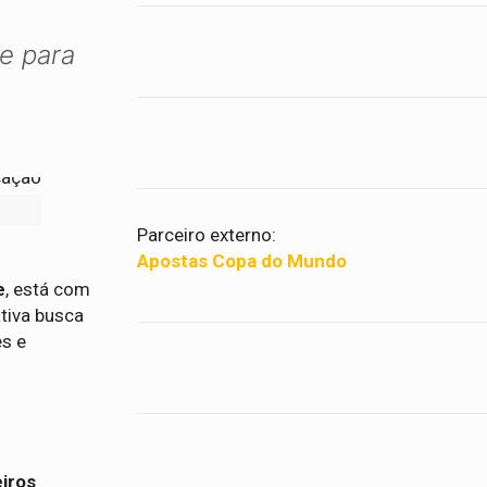
ne para
Parceiro externo:
Apostas Copa do Mundo
e
, está com
iativa busca
es e
iros