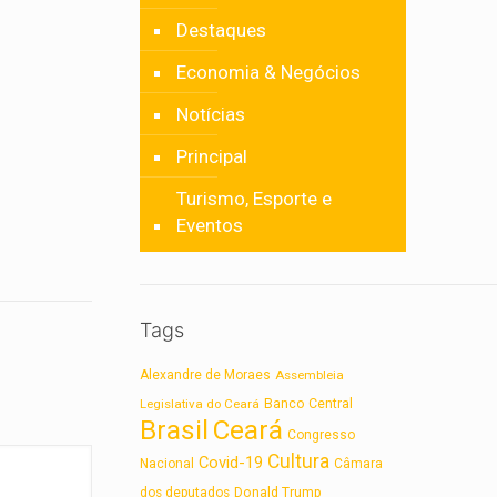
Destaques
Economia & Negócios
Notícias
Principal
Turismo, Esporte e
Eventos
Tags
Alexandre de Moraes
Assembleia
Legislativa do Ceará
Banco Central
Brasil
Ceará
Congresso
Cultura
Covid-19
Nacional
Câmara
dos deputados
Donald Trump