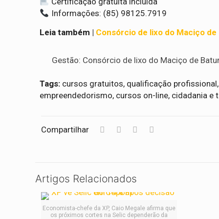
Certificação gratuita incluída
Informações: (85) 98125.7919
Leia também |
Consórcio de lixo do Maciço de
Gestão: Consórcio de lixo do Maciço de Bat
Tags:
cursos gratuitos, qualificação profissional
empreendedorismo, cursos on-line, cidadania e tr
Compartilhar
Artigos Relacionados
Economista-chefe da XP, Caio Megale afirma que
os próximos cortes na Selic dependerão da