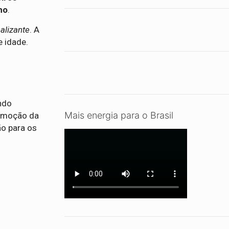
ho
.
alizante
. A
e idade.
ndo
Mais energia para o Brasil
romoção da
ão para os