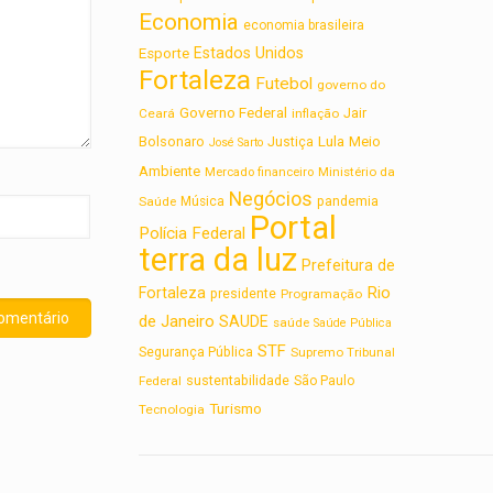
Economia
economia brasileira
Estados Unidos
Esporte
Fortaleza
Futebol
governo do
Governo Federal
Jair
Ceará
inflação
Lula
Bolsonaro
Meio
Justiça
José Sarto
Ambiente
Ministério da
Mercado financeiro
Negócios
Saúde
Música
pandemia
Portal
Polícia Federal
terra da luz
Prefeitura de
Rio
Fortaleza
presidente
Programação
de Janeiro
SAUDE
saúde
Saúde Pública
STF
Segurança Pública
Supremo Tribunal
sustentabilidade
Federal
São Paulo
Turismo
Tecnologia