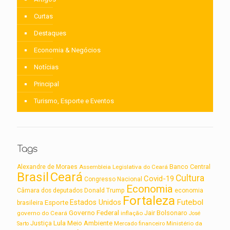
Curtas
Destaques
Economia & Negócios
Notícias
Principal
Turismo, Esporte e Eventos
Tags
Alexandre de Moraes
Assembleia Legislativa do Ceará
Banco Central
Brasil
Ceará
Cultura
Covid-19
Congresso Nacional
Economia
Câmara dos deputados
Donald Trump
economia
Fortaleza
Futebol
Estados Unidos
Esporte
brasileira
Governo Federal
Jair Bolsonaro
governo do Ceará
inflação
José
Lula
Meio Ambiente
Justiça
Ministério da
Sarto
Mercado financeiro