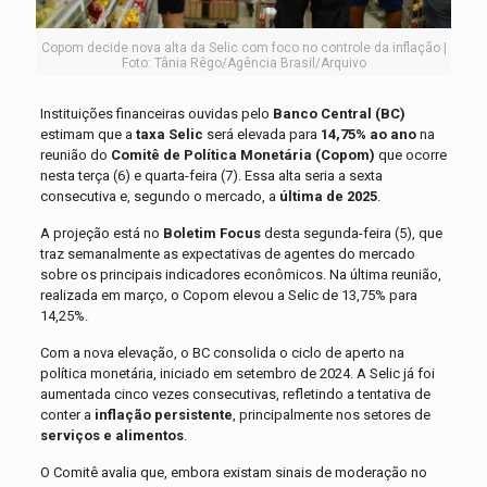
Copom decide nova alta da Selic com foco no controle da inflação |
Foto: Tânia Rêgo/Agência Brasil/Arquivo
Instituições financeiras ouvidas pelo
Banco Central (BC)
estimam que a
taxa Selic
será elevada para
14,75% ao ano
na
reunião do
Comitê de Política Monetária (Copom)
que ocorre
nesta terça (6) e quarta-feira (7). Essa alta seria a sexta
consecutiva e, segundo o mercado, a
última de 2025
.
A projeção está no
Boletim Focus
desta segunda-feira (5), que
traz semanalmente as expectativas de agentes do mercado
sobre os principais indicadores econômicos. Na última reunião,
realizada em março, o Copom elevou a Selic de 13,75% para
14,25%.
Com a nova elevação, o BC consolida o ciclo de aperto na
política monetária, iniciado em setembro de 2024. A Selic já foi
aumentada cinco vezes consecutivas, refletindo a tentativa de
conter a
inflação persistente
, principalmente nos setores de
serviços e alimentos
.
O Comitê avalia que, embora existam sinais de moderação no