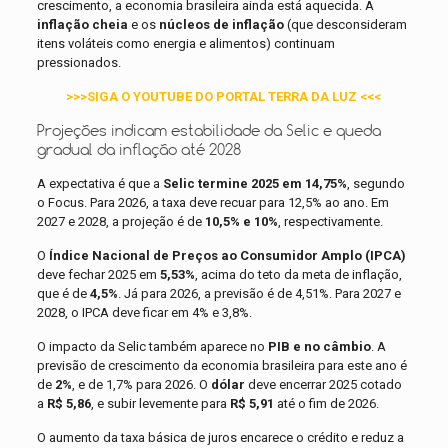
crescimento, a economia brasileira ainda está aquecida. A
inflação cheia
e os
núcleos de inflação
(que desconsideram
itens voláteis como energia e alimentos) continuam
pressionados.
>>>SIGA O YOUTUBE DO PORTAL TERRA DA LUZ <<<
Projeções indicam estabilidade da Selic e queda
gradual da inflação até 2028
A expectativa é que a
Selic termine 2025 em 14,75%
, segundo
o Focus. Para 2026, a taxa deve recuar para 12,5% ao ano. Em
2027 e 2028, a projeção é de
10,5% e 10%
, respectivamente.
O
Índice Nacional de Preços ao Consumidor Amplo (IPCA)
deve fechar 2025 em
5,53%
, acima do teto da meta de inflação,
que é de
4,5%
. Já para 2026, a previsão é de 4,51%. Para 2027 e
2028, o IPCA deve ficar em 4% e 3,8%.
O impacto da Selic também aparece no
PIB e no câmbio
. A
previsão de crescimento da economia brasileira para este ano é
de
2%
, e de 1,7% para 2026. O
dólar
deve encerrar 2025 cotado
a
R$ 5,86
, e subir levemente para
R$ 5,91
até o fim de 2026.
O aumento da taxa básica de juros encarece o crédito e reduz a