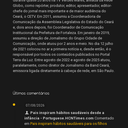
durante quase 20 anos na TV Verdes Mares, afiliada da Rede
Globo, como repórter, produtor, editor, apresentador, editor-
chefe do jornal mais importante e de maior audiência do
Ceará, o CETV. Em 2011, assumiu a Coordenadoria de
Comunicação da Assembleia Legislativa do Estado do Ceará
e, dois anos depois, foi Coordenador de Comunicação
Institucional da Prefeitura de Fortaleza. Em janeiro de 2019,
assumiu a direção de Jornalismo do Grupo Cidade de
Comunicação, onde atuou por 2 anos e meio. No dia 12 julho
de 2021 colocou no ar a primeira notícia e, desde então, é o
responsável por todos os conteúdos publicados no Portal
Terra da Luz. Entre agosto de 2022 e agosto de 2025 atuou,
paralelamente, como diretor de Jornalismo da Band Ceará,
emissora ligada diretamente à cabeça de rede, em São Paulo.
Últimos comentários
07/08/2026
Pais inspiram hábitos saudáveis desde a
infância - Portuguese.HCNTimes.com
Comentado
em
Pais inspiram hábitos saudáveis para os filhos