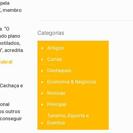
 pela
CE, membro
a. “O
Categorias
ndo plano
stilados,
Artigos
, acredita.
Curtas
obral
Destaques
Economia & Negócios
 Cachaça e
Notícias
Principal
ional
os outros
Turismo, Esporte e
 conseguir
Eventos