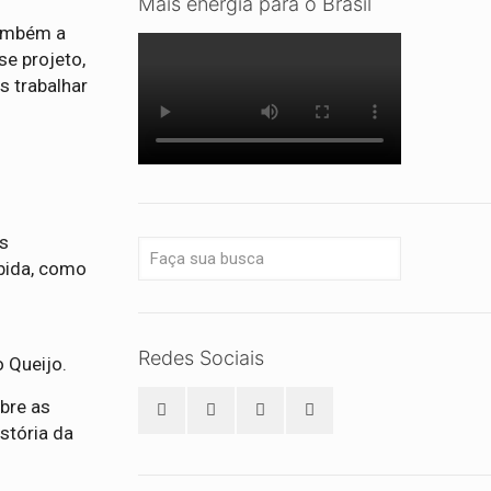
Mais energia para o Brasil
também a
se projeto,
s trabalhar
es
bida, como
Redes Sociais
o Queijo.
bre as
stória da