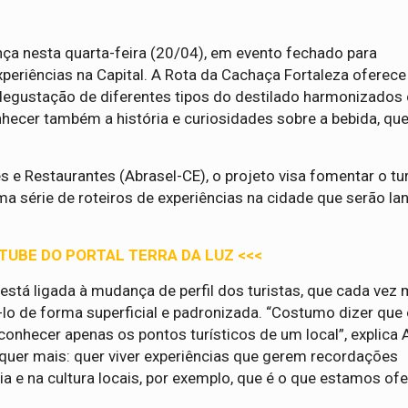
ança nesta quarta-feira (20/04), em evento fechado para
periências na Capital. A Rota da Cachaça Fortaleza oferece
degustação de diferentes tipos do destilado harmonizados
nhecer também a história e curiosidades sobre a bebida, qu
s e Restaurantes (Abrasel-CE), o projeto visa fomentar o t
ma série de roteiros de experiências na cidade que serão l
UTUBE DO PORTAL TERRA DA LUZ <<<
 está ligada à mudança de perfil dos turistas, que cada vez 
lo de forma superficial e padronizada. “Costumo dizer que 
conhecer apenas os pontos turísticos de um local”, explica 
e quer mais: quer viver experiências que gerem recordações
 e na cultura locais, por exemplo, que é o que estamos of