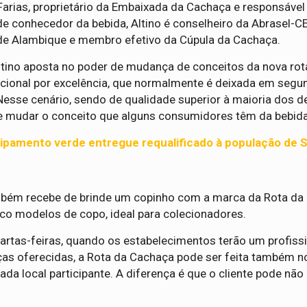
arias, proprietário da Embaixada da Cachaça e responsável
de conhecedor da bebida, Altino é conselheiro da Abrasel-
 de Alambique e membro efetivo da Cúpula da Cachaça.
tino aposta no poder de mudança de conceitos da nova rot
acional por excelência, que normalmente é deixada em segu
se cenário, sendo de qualidade superior à maioria dos de
 mudar o conceito que alguns consumidores têm da bebida”
ipamento verde entregue requalificado à população de S
m recebe de brinde um copinho com a marca da Rota da
nco modelos de copo, ideal para colecionadores.
artas-feiras, quando os estabelecimentos terão um profiss
ças oferecidas, a Rota da Cachaça pode ser feita também n
da local participante. A diferença é que o cliente pode não