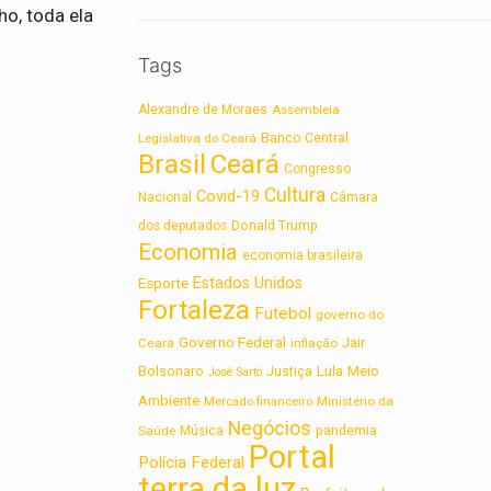
o, toda ela
Tags
Alexandre de Moraes
Assembleia
Legislativa do Ceará
Banco Central
Brasil
Ceará
Congresso
Cultura
Covid-19
Nacional
Câmara
dos deputados
Donald Trump
Economia
economia brasileira
Estados Unidos
Esporte
Fortaleza
Futebol
governo do
Governo Federal
Jair
Ceará
inflação
Lula
Bolsonaro
Meio
Justiça
José Sarto
Ambiente
Ministério da
Mercado financeiro
Negócios
Saúde
Música
pandemia
Portal
Polícia Federal
terra da luz