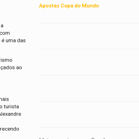
Apostas Copa do Mundo
 a
 com
e é uma das
urismo
ançados ao
mais
o turista
Alexandre
erecendo