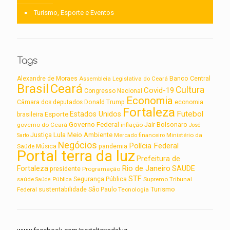
Turismo, Esporte e Eventos
Tags
Alexandre de Moraes
Assembleia Legislativa do Ceará
Banco Central
Brasil
Ceará
Cultura
Covid-19
Congresso Nacional
Economia
Câmara dos deputados
Donald Trump
economia
Fortaleza
Futebol
Estados Unidos
Esporte
brasileira
Governo Federal
Jair Bolsonaro
governo do Ceará
inflação
José
Lula
Meio Ambiente
Justiça
Ministério da
Sarto
Mercado financeiro
Negócios
Polícia Federal
Saúde
Música
pandemia
Portal terra da luz
Prefeitura de
Rio de Janeiro
Fortaleza
SAUDE
presidente
Programação
STF
saúde
Segurança Pública
Supremo Tribunal
Saúde Pública
Turismo
sustentabilidade
Federal
São Paulo
Tecnologia