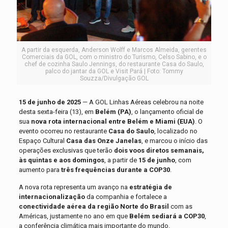
A partir da esquerda, Anderson Wolff e Marcos Almeida, gerentes
Comerciais da GOL, com o ministro do Turismo, Celso Sabino, e o
chef de cozinha Saulo Jennings, do restaurante Casa do Saulo,
palco do jantar da GOL e Visit Pará | Foto: Tommy
Souzza/Divulgação GOL
15 de junho de 2025
— A GOL Linhas Aéreas celebrou na noite
desta sexta-feira (13), em
Belém (PA)
, o lançamento oficial de
sua
nova rota internacional entre Belém e Miami (EUA)
. O
evento ocorreu no restaurante
Casa do Saulo
, localizado no
Espaço Cultural
Casa das Onze Janelas
, e marcou o início das
operações exclusivas que terão
dois voos diretos semanais,
às quintas e aos domingos
, a partir de
15 de junho
, com
aumento para
três frequências durante a COP30
.
A nova rota representa um avanço na
estratégia de
internacionalização
da companhia e fortalece a
conectividade aérea da região Norte do Brasil
com as
Américas, justamente no ano em que
Belém sediará a COP30
,
a conferência climática mais importante do mundo.