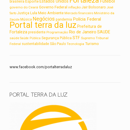
Fortaleza
Futebol
Estados Unidos
Esporte
brasileira
Governo Federal
Jair Bolsonaro
governo do Ceará
inflação
José
Lula
Meio Ambiente
Justiça
Ministério da
Sarto
Mercado financeiro
Negócios
Polícia Federal
Saúde
Música
pandemia
Portal terra da luz
Prefeitura de
Rio de Janeiro
Fortaleza
SAUDE
presidente
Programação
STF
saúde
Segurança Pública
Supremo Tribunal
Saúde Pública
Turismo
sustentabilidade
Federal
São Paulo
Tecnologia
www.facebook.com/portalterradaluz
PORTAL TERRA DA LUZ