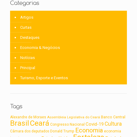
Categorias
Artigos
Curtas
Destaques
Economia & Negócios
Notícias
Principal
Turismo, Esporte e Eventos
Tags
Alexandre de Moraes
Assembleia Legislativa do Ceará
Banco Central
Brasil
Ceará
Cultura
Covid-19
Congresso Nacional
Economia
Câmara dos deputados
Donald Trump
economia