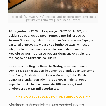
Exposição "ARMORIAL 50" encerra turnê nacional com temporada
gratuita em Fortaleza | Foto: Maria Haydée
15 de junho de 2025
— A exposição
“ARMORIAL 50”
, que
celebra os 50 anos do
Movimento Armorial
, criado por
Ariano Suassuna
, está em cartaz em
Fortaleza
, no
Espaço
Cultural UNIFOR
, até o dia
29 de junho de 2025
. A mostra
integra a turnê nacional viabilizada com
patrocínio da
Petrobras
, por meio da Lei Federal de Incentivo à Cultura, e
realização do Ministério da Cultura.
Idealizada por
Regina Rosa de Godoy
, com curadoria de
Denise Mattar
, a exposição percorreu grandes capitais como
São Paulo, Rio de Janeiro, Brasília, Salvador, Natal, Recife e
Campina Grande, reunindo
mais de 400 mil visitantes
e
impactando diretamente
mais de 400 escolas, 2 mil
professores e 120 mil estudantes
.
>>>SIGA O YOUTUBE DO PORTAL TERRA DA LUZ <<<
Movimento Armorial: cultura nordestina em