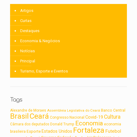
Artigos
Curtas
Destaques
Economia & Negócios
Notícias
Principal
Turismo, Esporte e Eventos
Tags
Alexandre de Moraes
Assembleia Legislativa do Ceará
Banco Central
Brasil
Ceará
Cultura
Covid-19
Congresso Nacional
Economia
Câmara dos deputados
Donald Trump
economia
Fortaleza
Futebol
Estados Unidos
Esporte
brasileira