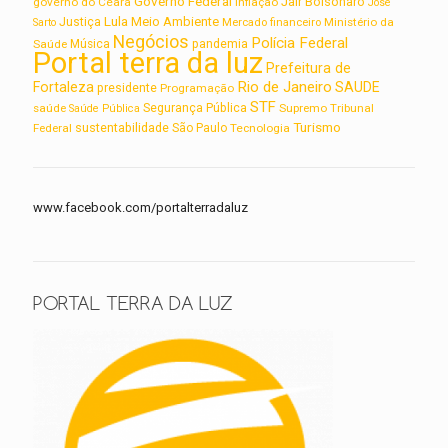
Governo Federal
Jair Bolsonaro
governo do Ceará
inflação
José
Lula
Meio Ambiente
Justiça
Ministério da
Sarto
Mercado financeiro
Negócios
Polícia Federal
Saúde
Música
pandemia
Portal terra da luz
Prefeitura de
Rio de Janeiro
Fortaleza
SAUDE
presidente
Programação
STF
saúde
Segurança Pública
Supremo Tribunal
Saúde Pública
Turismo
sustentabilidade
Federal
São Paulo
Tecnologia
www.facebook.com/portalterradaluz
PORTAL TERRA DA LUZ