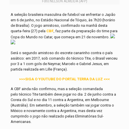
Foto:NELSON ALMEIDA (AFP)
A seleção brasileira masculina de futebol vai enfrentar o Japão
em 6 de junho, no Estádio Nacional de Tóquio, às 7h20 (horário
de Brasília). O jogo amistoso, confirmado na manhã desta
quarta-feira (27) pela
CBF
, faz parte da preparação do time para
Copa do Mundo no Catar, que começa em 21 de novembro.
Será o segundo amistoso do escrete canarinho contra o país
asiático: em 2017, sob comando do técnico Tite, o Brasil venceu
por 3 a 1 com gols de Neymar, Marcelo e Gabriel Jesus, em
partida realizada em Lille (França).
>>>SIGA O YOUTUBE DO PORTAL TERRA DA LUZ <<<
A CBF ainda não confirmou, mas a seleção comandada
pelo técnico Tite também deve jogar no dia 2 de junho contra a
Coreia do Sul e no dia 11 contra a Argentina, em Melbourne
(Austrália). Em setembro, a seleção também vai jogar contra o
México e novamente contra a Argentina, mas desta vez
cumprindo o jogo não realizado pelas Eliminatórias Sul-
Americanas.