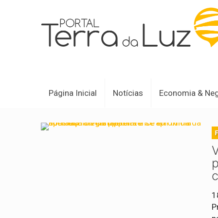
Página Inicial
Notícias
Economia & Ne
V
p
1
P