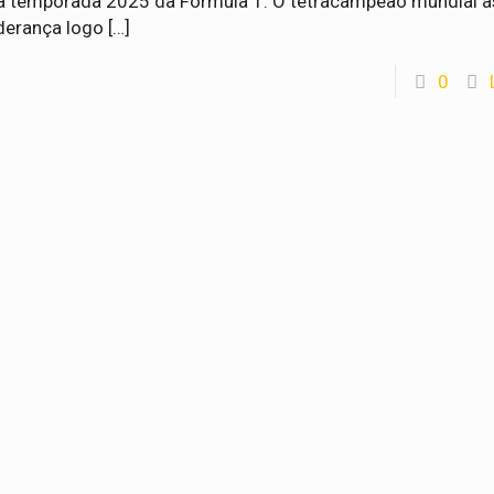
a temporada 2025 da Fórmula 1. O tetracampeão mundial 
iderança logo
[…]
0