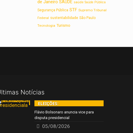
de Janeiro
SAUDE
saúde
Saúde Pública
STF
Segurança Pública
Supremo Tribunal
sustentabilidade
Federal
São Paulo
Turismo
Tecnologia
ltimas Notícias
ELEIÇÕES:
Flávio Bolsonaro anuncia vice para
disputa presidencial
05/08/2026