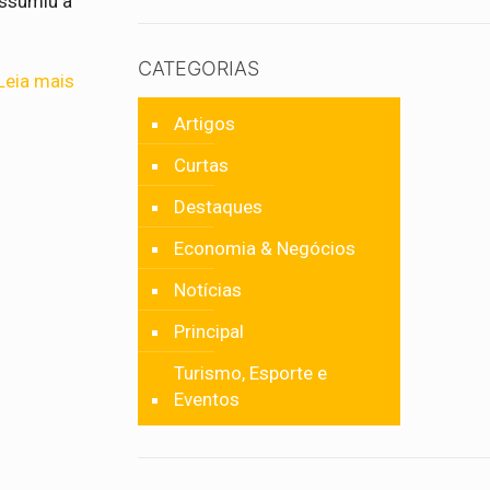
assumiu a
CATEGORIAS
Leia mais
Artigos
Curtas
Destaques
Economia & Negócios
Notícias
Principal
Turismo, Esporte e
Eventos