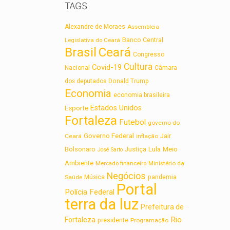
TAGS
Alexandre de Moraes
Assembleia
Legislativa do Ceará
Banco Central
Brasil
Ceará
Congresso
Cultura
Covid-19
Nacional
Câmara
dos deputados
Donald Trump
Economia
economia brasileira
Estados Unidos
Esporte
Fortaleza
Futebol
governo do
Governo Federal
Jair
Ceará
inflação
Lula
Bolsonaro
Meio
Justiça
José Sarto
Ambiente
Ministério da
Mercado financeiro
Negócios
Saúde
Música
pandemia
Portal
Polícia Federal
terra da luz
Prefeitura de
Rio
Fortaleza
presidente
Programação