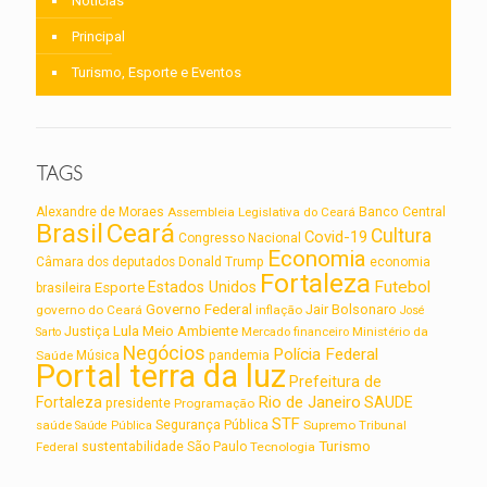
Notícias
Principal
Turismo, Esporte e Eventos
TAGS
Alexandre de Moraes
Assembleia Legislativa do Ceará
Banco Central
Brasil
Ceará
Cultura
Covid-19
Congresso Nacional
Economia
Câmara dos deputados
Donald Trump
economia
Fortaleza
Futebol
Estados Unidos
Esporte
brasileira
Governo Federal
Jair Bolsonaro
governo do Ceará
inflação
José
Lula
Meio Ambiente
Justiça
Ministério da
Sarto
Mercado financeiro
Negócios
Polícia Federal
Saúde
Música
pandemia
Portal terra da luz
Prefeitura de
Rio de Janeiro
Fortaleza
SAUDE
presidente
Programação
STF
saúde
Segurança Pública
Supremo Tribunal
Saúde Pública
Turismo
sustentabilidade
Federal
São Paulo
Tecnologia