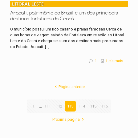
LITORAL LESTE
Aracati, patrimônio do Brasil e um dos principais
destinos turísticos do Ceará
O município possui um rico casario e praias famosas Cerca de
duas horas de viagem saindo de Fortaleza em relação ao Litoral
Leste do Ceará e chega-se a um dos destinos mais procurados
do Estado: Aracati.
[…]
1
Leia mais
Página anterior
1
...
111
112
113
114
115
116
Próxima página