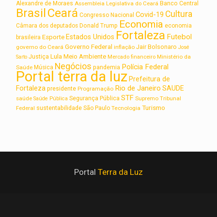
Alexandre de Moraes
Assembleia Legislativa do Ceará
Banco Central
Brasil
Ceará
Cultura
Covid-19
Congresso Nacional
Economia
Câmara dos deputados
Donald Trump
economia
Fortaleza
Futebol
Estados Unidos
Esporte
brasileira
Governo Federal
Jair Bolsonaro
governo do Ceará
inflação
José
Lula
Meio Ambiente
Justiça
Ministério da
Sarto
Mercado financeiro
Negócios
Polícia Federal
Saúde
Música
pandemia
Portal terra da luz
Prefeitura de
Rio de Janeiro
Fortaleza
SAUDE
presidente
Programação
STF
saúde
Segurança Pública
Supremo Tribunal
Saúde Pública
Turismo
sustentabilidade
Federal
São Paulo
Tecnologia
Portal
Terra da Luz