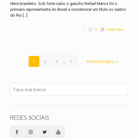
tênis brasileiro. Sob forte calor, o gaúcho Rafael Matos foi o
primeiro representante do Brasil a comemorar um título no saibro
do Rio
[…]
0
Leia mais
1
2
3
...
7
Próxima página
REDES SOCIAIS