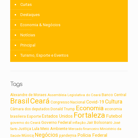
Curtas
Destaques
Economia & Negócios
Notícias
Principal
Turismo, Esporte e Eventos
Tags
Alexandre de Moraes
Assembleia Legislativa do Ceará
Banco Central
Brasil
Ceará
Cultura
Covid-19
Congresso Nacional
Economia
Câmara dos deputados
Donald Trump
economia
Fortaleza
Futebol
Estados Unidos
Esporte
brasileira
Governo Federal
Jair Bolsonaro
governo do Ceará
inflação
José
Lula
Meio Ambiente
Justiça
Ministério da
Sarto
Mercado financeiro
Negócios
Polícia Federal
Saúde
Música
pandemia