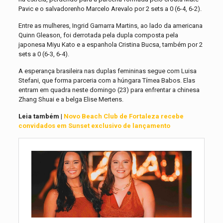
Pavic e o salvadorenho Marcelo Arevalo por 2 sets a 0 (6-4, 6-2).
Entre as mulheres, Ingrid Gamarra Martins, ao lado da americana
Quinn Gleason, foi derrotada pela dupla composta pela
japonesa Miyu Kato e a espanhola Cristina Bucsa, também por 2
sets a 0 (6-3, 6-4).
A esperança brasileira nas duplas femininas segue com Luisa
Stefani, que forma parceria com a húngara Tímea Babos. Elas
entram em quadra neste domingo (23) para enfrentar a chinesa
Zhang Shuai e a belga Elise Mertens.
Leia também |
Novo Beach Club de Fortaleza recebe
convidados em Sunset exclusivo de lançamento