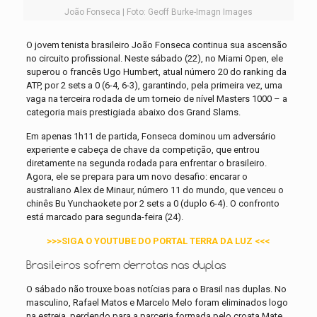
João Fonseca | Foto: Geoff Burke-Imagn Images
O jovem tenista brasileiro João Fonseca continua sua ascensão
no circuito profissional. Neste sábado (22), no Miami Open, ele
superou o francês Ugo Humbert, atual número 20 do ranking da
ATP, por 2 sets a 0 (6-4, 6-3), garantindo, pela primeira vez, uma
vaga na terceira rodada de um torneio de nível Masters 1000 – a
categoria mais prestigiada abaixo dos Grand Slams.
Em apenas 1h11 de partida, Fonseca dominou um adversário
experiente e cabeça de chave da competição, que entrou
diretamente na segunda rodada para enfrentar o brasileiro.
Agora, ele se prepara para um novo desafio: encarar o
australiano Alex de Minaur, número 11 do mundo, que venceu o
chinês Bu Yunchaokete por 2 sets a 0 (duplo 6-4). O confronto
está marcado para segunda-feira (24).
>>>SIGA O YOUTUBE DO PORTAL TERRA DA LUZ <<<
Brasileiros sofrem derrotas nas duplas
O sábado não trouxe boas notícias para o Brasil nas duplas. No
masculino, Rafael Matos e Marcelo Melo foram eliminados logo
na estreia, perdendo para a parceria formada pelo croata Mate