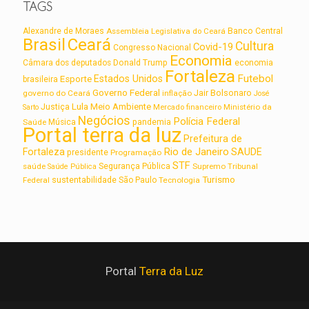
TAGS
Alexandre de Moraes
Assembleia Legislativa do Ceará
Banco Central
Brasil
Ceará
Cultura
Covid-19
Congresso Nacional
Economia
Câmara dos deputados
Donald Trump
economia
Fortaleza
Futebol
Estados Unidos
Esporte
brasileira
Governo Federal
Jair Bolsonaro
governo do Ceará
inflação
José
Lula
Meio Ambiente
Justiça
Ministério da
Sarto
Mercado financeiro
Negócios
Polícia Federal
Saúde
Música
pandemia
Portal terra da luz
Prefeitura de
Rio de Janeiro
Fortaleza
SAUDE
presidente
Programação
STF
saúde
Segurança Pública
Supremo Tribunal
Saúde Pública
Turismo
sustentabilidade
Federal
São Paulo
Tecnologia
Portal
Terra da Luz