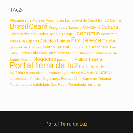
TAGS
Alexandre de Moraes
Assembleia Legislativa do Ceará
Banco Central
Brasil
Ceará
Cultura
Covid-19
Congresso Nacional
Economia
Câmara dos deputados
Donald Trump
economia
Fortaleza
Futebol
Estados Unidos
Esporte
brasileira
Governo Federal
Jair Bolsonaro
governo do Ceará
inflação
José
Lula
Meio Ambiente
Justiça
Ministério da
Sarto
Mercado financeiro
Negócios
Polícia Federal
Saúde
Música
pandemia
Portal terra da luz
Prefeitura de
Rio de Janeiro
Fortaleza
SAUDE
presidente
Programação
STF
saúde
Segurança Pública
Supremo Tribunal
Saúde Pública
Turismo
sustentabilidade
Federal
São Paulo
Tecnologia
Portal
Terra da Luz