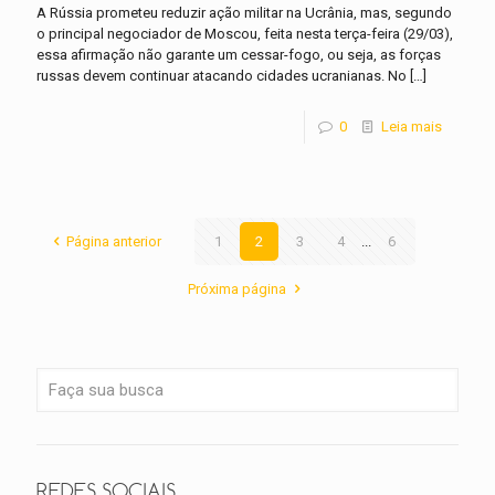
A Rússia prometeu reduzir ação militar na Ucrânia, mas, segundo
o principal negociador de Moscou, feita nesta terça-feira (29/03),
essa afirmação não garante um cessar-fogo, ou seja, as forças
russas devem continuar atacando cidades ucranianas. No
[…]
0
Leia mais
Página anterior
1
2
3
4
...
6
Próxima página
REDES SOCIAIS