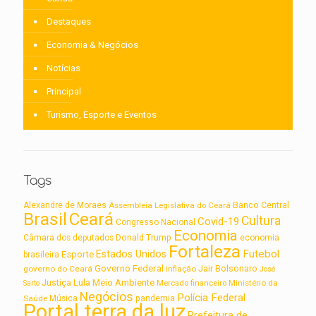
Destaques
Economia & Negócios
Notícias
Principal
Turismo, Esporte e Eventos
Tags
Alexandre de Moraes
Assembleia Legislativa do Ceará
Banco Central
Brasil
Ceará
Cultura
Covid-19
Congresso Nacional
Economia
Câmara dos deputados
Donald Trump
economia
Fortaleza
Futebol
Estados Unidos
Esporte
brasileira
Governo Federal
Jair Bolsonaro
governo do Ceará
inflação
José
Lula
Meio Ambiente
Justiça
Ministério da
Sarto
Mercado financeiro
Negócios
Polícia Federal
Saúde
Música
pandemia
Portal terra da luz
Prefeitura de