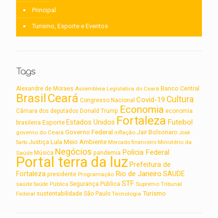
Principal
Turismo, Esporte e Eventos
Tags
Alexandre de Moraes
Assembleia Legislativa do Ceará
Banco Central
Brasil
Ceará
Cultura
Covid-19
Congresso Nacional
Economia
Câmara dos deputados
Donald Trump
economia
Fortaleza
Futebol
Estados Unidos
Esporte
brasileira
Governo Federal
Jair Bolsonaro
governo do Ceará
inflação
José
Lula
Meio Ambiente
Justiça
Ministério da
Sarto
Mercado financeiro
Negócios
Polícia Federal
Saúde
Música
pandemia
Portal terra da luz
Prefeitura de
Rio de Janeiro
Fortaleza
SAUDE
presidente
Programação
STF
saúde
Segurança Pública
Supremo Tribunal
Saúde Pública
Turismo
sustentabilidade
Federal
São Paulo
Tecnologia