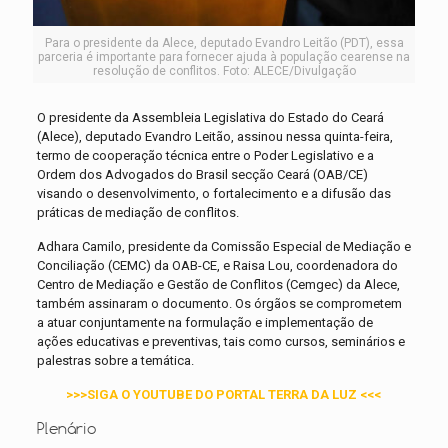
Para o presidente da Alece, deputado Evandro Leitão (PDT), essa
parceria é importante para fornecer ajuda à população cearense na
resolução de conflitos. Foto: ALECE/Divulgação
O presidente da Assembleia Legislativa do Estado do Ceará
(Alece), deputado Evandro Leitão, assinou nessa quinta-feira,
termo de cooperação técnica entre o Poder Legislativo e a
Ordem dos Advogados do Brasil secção Ceará (OAB/CE)
visando o desenvolvimento, o fortalecimento e a difusão das
práticas de mediação de conflitos.
Adhara Camilo, presidente da Comissão Especial de Mediação e
Conciliação (CEMC) da OAB-CE, e Raisa Lou, coordenadora do
Centro de Mediação e Gestão de Conflitos (Cemgec) da Alece,
também assinaram o documento. Os órgãos se comprometem
a atuar conjuntamente na formulação e implementação de
ações educativas e preventivas, tais como cursos, seminários e
palestras sobre a temática.
>>>SIGA O YOUTUBE DO PORTAL TERRA DA LUZ <<<
Plenário