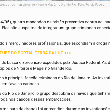
eços nos municípios de Niterói e Magé, no Grande Rio | Foto: Polícia Federal
(24/05), quatro mandados de prisão preventiva contra acus
o. Eles são suspeitos de integrar um grupo criminoso especi
o dois mergulhadores profissionais, que escondiam a droga 
UTUBE DO PORTAL TERRA DA LUZ <<<
 busca e apreensão expedidos pela Justiça Federal. As di
pios de Niterói e Magé, no Grande Rio.
ado à principal facção criminosa do Rio de Janeiro. As inves
 em favelas cariocas.
 do Rio de Janeiro, o grupo descobria os navios que tinham
droga nos cascos dessas embarcações.
forma pura da droga) foi apreendida durante as investigaçõe