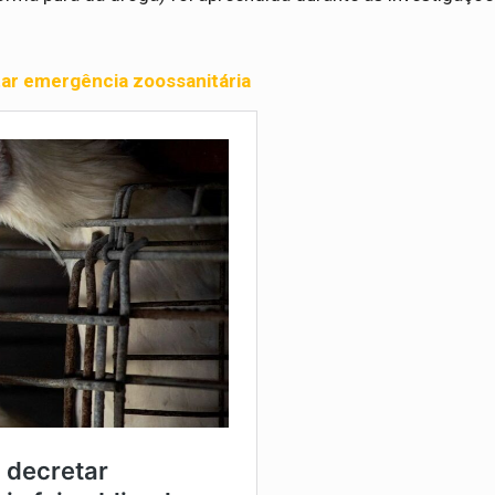
etar emergência zoossanitária