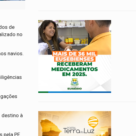
ados de
alizado no
nos navios.
ligências
tigações
 destino à
s pela PF.