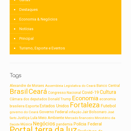
Destaques
Economia & Negócios
Notícias
Principal
Turismo, Esporte e Eventos
Tags
Alexandre de Moraes
Assembleia Legislativa do Ceará
Banco Central
Brasil
Ceará
Cultura
Covid-19
Congresso Nacional
Economia
Câmara dos deputados
Donald Trump
economia
Fortaleza
Futebol
Estados Unidos
Esporte
brasileira
Governo Federal
Jair Bolsonaro
governo do Ceará
inflação
José
Lula
Meio Ambiente
Justiça
Ministério da
Sarto
Mercado financeiro
Negócios
Polícia Federal
Saúde
Música
pandemia
Portal terra da luz