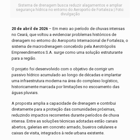
Sistema de drenagem busca reduzir alagamentos e ampliar
segurança hídrica no entorno do Aeroporto de Fortaleza | Foto:
divulgação
20 de abril de 2026
– Em meio ao período de chuvas intensas
no Ceará, que voltou a evidenciar problemas históricos de
drenagem no entorno do Aeroporto Internacional de Fortaleza, o
sistema de macrodrenagem concebido pela Aerotrópolis
Empreendimentos S.A. surge como uma solução estruturante
para a região.
O projeto foi desenvolvido com o objetivo de corrigir um
passivo hídrico acumulado ao longo de décadas e implantar
uma infraestrutura moderna na área do complexo logístico,
historicamente marcada por limitações no escoamento das
águas pluviais.
A proposta amplia a capacidade de drenagem e contribui
diretamente para a proteção das comunidades próximas,
reduzindo impactos recorrentes durante períodos de chuva
intensa. Entre as soluções técnicas adotadas estão canais
abertos, galerias em concreto armado, bueiros celulares e
caixas de visita, integrados à rede urbana existente.