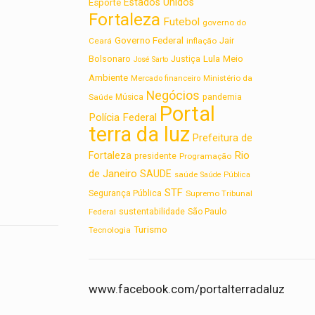
Estados Unidos
Esporte
Fortaleza
Futebol
governo do
Governo Federal
Jair
Ceará
inflação
Lula
Bolsonaro
Meio
Justiça
José Sarto
Ambiente
Ministério da
Mercado financeiro
Negócios
Saúde
Música
pandemia
Portal
Polícia Federal
terra da luz
Prefeitura de
Rio
Fortaleza
presidente
Programação
de Janeiro
SAUDE
saúde
Saúde Pública
STF
Segurança Pública
Supremo Tribunal
sustentabilidade
Federal
São Paulo
Turismo
Tecnologia
www.facebook.com/portalterradaluz