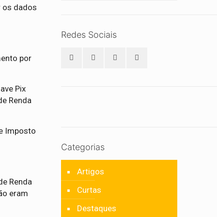
ar os dados
Redes Sociais
mento por
ave Pix
 de Renda
de Imposto
Categorias
Artigos
 de Renda
Curtas
não eram
Destaques