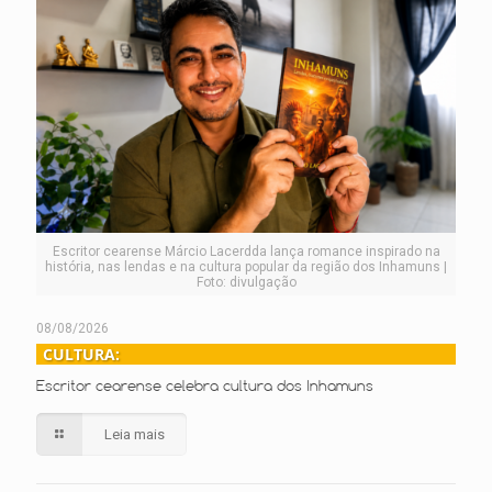
Escritor cearense Márcio Lacerdda lança romance inspirado na
história, nas lendas e na cultura popular da região dos Inhamuns |
Foto: divulgação
08/08/2026
CULTURA:
Escritor cearense celebra cultura dos Inhamuns
Leia mais