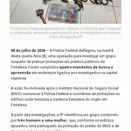
Os policiais federais apreenderam objetos e materiais que, segundo
a corporação, reforçam a participação dos investigados nos crimes.
| Foto: divulgação/PF
08 de julho de 2026
– A Polícia Federal deflagrou, na manhã
desta quarta-feira (8), uma operação para investigar um grupo
suspeito de praticar pichações em prédios públicos de
Fortaleza. Foram cumpridos
quatro mandados de busca e
apreensão
em endereços ligados aos investigados na capital
cearense.
A ação foi motivada após o Instituto Nacional do Seguro Social
(INSS) comunicar à Polícia Federal a ocorrência de pichações no
edifício onde funciona a Gerência Executiva do órgão em
Fortaleza.
A partir das investigações, a PF identificou um grupo composto
por
três homens e uma mulher
, que, conforme os indícios
apurados, teria participado da pichação do prédio do INSS e de