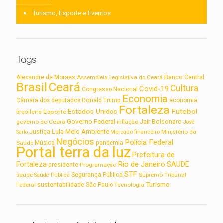
Turismo, Esporte e Eventos
Tags
Alexandre de Moraes
Assembleia Legislativa do Ceará
Banco Central
Brasil
Ceará
Cultura
Covid-19
Congresso Nacional
Economia
Câmara dos deputados
Donald Trump
economia
Fortaleza
Futebol
Estados Unidos
Esporte
brasileira
Governo Federal
Jair Bolsonaro
governo do Ceará
inflação
José
Lula
Meio Ambiente
Justiça
Ministério da
Sarto
Mercado financeiro
Negócios
Polícia Federal
Saúde
Música
pandemia
Portal terra da luz
Prefeitura de
Rio de Janeiro
Fortaleza
SAUDE
presidente
Programação
STF
saúde
Segurança Pública
Supremo Tribunal
Saúde Pública
Turismo
sustentabilidade
Federal
São Paulo
Tecnologia