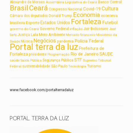
Alexandre de Moraes
Assembleia Legislativa do Ceará
Banco Central
Brasil
Ceará
Cultura
Covid-19
Congresso Nacional
Economia
Câmara dos deputados
Donald Trump
economia
Fortaleza
Futebol
Estados Unidos
Esporte
brasileira
Governo Federal
Jair Bolsonaro
governo do Ceará
inflação
José
Lula
Meio Ambiente
Justiça
Ministério da
Sarto
Mercado financeiro
Negócios
Polícia Federal
Saúde
Música
pandemia
Portal terra da luz
Prefeitura de
Rio de Janeiro
Fortaleza
SAUDE
presidente
Programação
STF
saúde
Segurança Pública
Supremo Tribunal
Saúde Pública
Turismo
sustentabilidade
Federal
São Paulo
Tecnologia
www.facebook.com/portalterradaluz
PORTAL TERRA DA LUZ