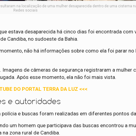
sultaram na localização de uma mulher desaparecida dentro de uma cisterna na 
Redes sociais
ue estava desaparecida há cinco dias foi encontrada com 
o de Candiba, no sudoeste da Bahia.
 o momento, não há informações sobre como ela foi parar no 
o. Imagens de câmeras de segurança registraram a mulher
rugada. Após esse momento, ela não foi mais vista.
UTUBE DO PORTAL TERRA DA LUZ <<<
s e autoridades
 polícia e buscas foram realizadas em diferentes pontos da
quando um homem que participava das buscas encontrou a mu
 na zona rural de Candiba.