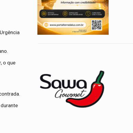
 Urgência
ano.
, o que
contrada.
 durante