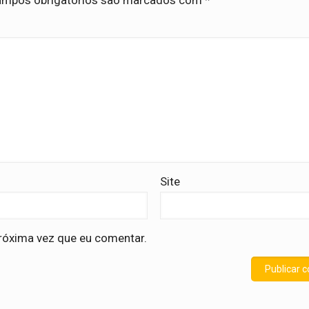
mpos obrigatórios são marcados com
*
Site
róxima vez que eu comentar.