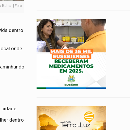
Bahia. | Foto:
vida dentro
local onde
 caminhando
 cidade.
lher dentro