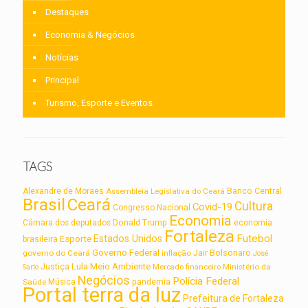
Destaques
Economia & Negócios
Notícias
Principal
Turismo, Esporte e Eventos
TAGS
Alexandre de Moraes
Assembleia Legislativa do Ceará
Banco Central
Brasil
Ceará
Cultura
Covid-19
Congresso Nacional
Economia
Câmara dos deputados
Donald Trump
economia
Fortaleza
Futebol
Estados Unidos
Esporte
brasileira
Governo Federal
Jair Bolsonaro
governo do Ceará
inflação
José
Lula
Meio Ambiente
Justiça
Ministério da
Sarto
Mercado financeiro
Negócios
Polícia Federal
Saúde
Música
pandemia
Portal terra da luz
Prefeitura de Fortaleza