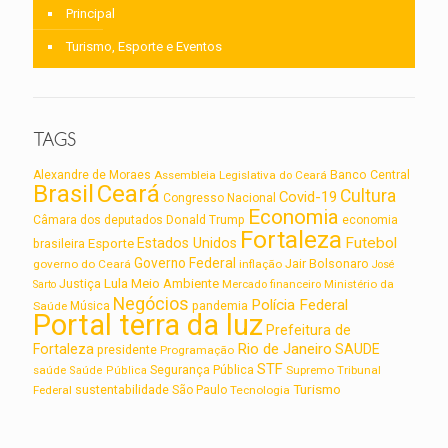
Principal
Turismo, Esporte e Eventos
TAGS
Alexandre de Moraes
Assembleia Legislativa do Ceará
Banco Central
Brasil
Ceará
Cultura
Covid-19
Congresso Nacional
Economia
Câmara dos deputados
Donald Trump
economia
Fortaleza
Futebol
Estados Unidos
Esporte
brasileira
Governo Federal
Jair Bolsonaro
governo do Ceará
inflação
José
Lula
Meio Ambiente
Justiça
Ministério da
Sarto
Mercado financeiro
Negócios
Polícia Federal
Saúde
Música
pandemia
Portal terra da luz
Prefeitura de
Rio de Janeiro
Fortaleza
SAUDE
presidente
Programação
STF
saúde
Segurança Pública
Supremo Tribunal
Saúde Pública
Turismo
sustentabilidade
Federal
São Paulo
Tecnologia