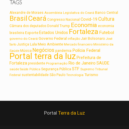
TAGS
Alexandre de Moraes
Assembleia Legislativa do Ceará
Banco Central
Brasil
Ceará
Cultura
Covid-19
Congresso Nacional
Economia
Câmara dos deputados
Donald Trump
economia
Fortaleza
Futebol
Estados Unidos
Esporte
brasileira
Governo Federal
Jair Bolsonaro
governo do Ceará
inflação
José
Lula
Meio Ambiente
Justiça
Ministério da
Sarto
Mercado financeiro
Negócios
Polícia Federal
Saúde
Música
pandemia
Portal terra da luz
Prefeitura de
Rio de Janeiro
Fortaleza
SAUDE
presidente
Programação
STF
saúde
Segurança Pública
Supremo Tribunal
Saúde Pública
Turismo
sustentabilidade
Federal
São Paulo
Tecnologia
Portal
Terra da Luz