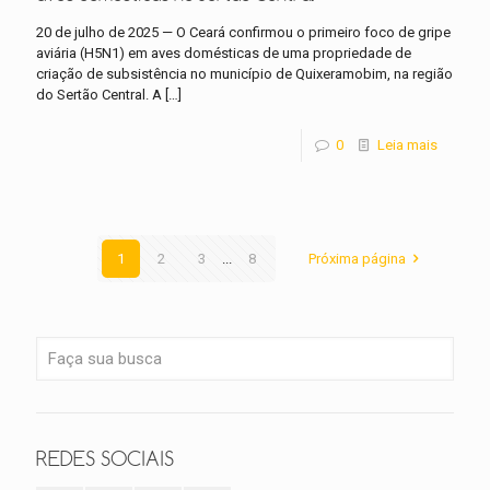
20 de julho de 2025 — O Ceará confirmou o primeiro foco de gripe
aviária (H5N1) em aves domésticas de uma propriedade de
criação de subsistência no município de Quixeramobim, na região
do Sertão Central. A
[…]
0
Leia mais
1
2
3
...
8
Próxima página
REDES SOCIAIS