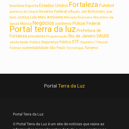
Fortaleza
Futebol
Estados Unidos
Esporte
brasileira
Governo Federal
Jair Bolsonaro
governo do Ceará
inflação
José
Lula
Meio Ambiente
Justiça
Ministério da
Sarto
Mercado financeiro
Negócios
Polícia Federal
Saúde
Música
pandemia
Portal terra da luz
Prefeitura de
Rio de Janeiro
Fortaleza
SAUDE
presidente
Programação
STF
saúde
Segurança Pública
Supremo Tribunal
Saúde Pública
Turismo
sustentabilidade
Federal
São Paulo
Tecnologia
Portal
Terra da Luz
Portal Terra da Luz
O Portal Terra da Luz é um site de notícias que reúne as