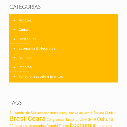
CATEGORIAS
Artigos
Curtas
Destaques
Economia & Negócios
Notícias
Principal
Turismo, Esporte e Eventos
TAGS
Alexandre de Moraes
Assembleia Legislativa do Ceará
Banco Central
Brasil
Ceará
Cultura
Covid-19
Congresso Nacional
Economia
Câmara dos deputados
Donald Trump
economia