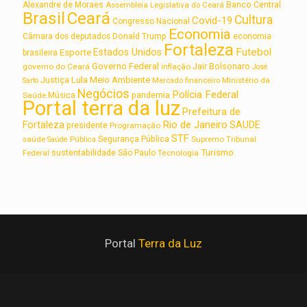
Alexandre de Moraes
Assembleia Legislativa do Ceará
Banco Central
Brasil
Ceará
Cultura
Covid-19
Congresso Nacional
Economia
Câmara dos deputados
Donald Trump
economia
Fortaleza
Futebol
Estados Unidos
Esporte
brasileira
Governo Federal
Jair Bolsonaro
governo do Ceará
inflação
José
Lula
Meio Ambiente
Justiça
Ministério da
Sarto
Mercado financeiro
Negócios
Polícia Federal
Saúde
Música
pandemia
Portal terra da luz
Prefeitura de
Rio de Janeiro
Fortaleza
SAUDE
presidente
Programação
STF
saúde
Segurança Pública
Supremo Tribunal
Saúde Pública
Turismo
sustentabilidade
Federal
São Paulo
Tecnologia
Portal
Terra da Luz