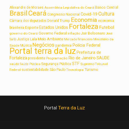
Alexandre de Moraes
Assembleia Legislativa do Ceará
Banco Central
Brasil
Ceará
Cultura
Covid-19
Congresso Nacional
Economia
Câmara dos deputados
Donald Trump
economia
Fortaleza
Futebol
Estados Unidos
Esporte
brasileira
Governo Federal
Jair Bolsonaro
governo do Ceará
inflação
José
Lula
Meio Ambiente
Justiça
Ministério da
Sarto
Mercado financeiro
Negócios
Polícia Federal
Saúde
Música
pandemia
Portal terra da luz
Prefeitura de
Rio de Janeiro
Fortaleza
SAUDE
presidente
Programação
STF
saúde
Segurança Pública
Supremo Tribunal
Saúde Pública
Turismo
sustentabilidade
Federal
São Paulo
Tecnologia
Portal
Terra da Luz