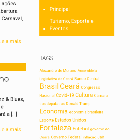
e ações
Principal
abertura
e Carnaval,
Turismo, Esporte e
Eventos
Leia mais
TAGS
Alexandre de Moraes
Assembleia
 no
Legislativa do Ceará
Banco Central
Brasil
Ceará
Congresso
Cultura
Covid-19
Nacional
Câmara
zz & Blues,
dos deputados
Donald Trump
de
Economia
economia brasileira
erá a
[…]
Estados Unidos
Esporte
Fortaleza
Futebol
Leia mais
governo do
Governo Federal
Jair
Ceará
inflação