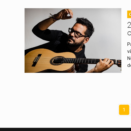
2
P
v
N
d
1