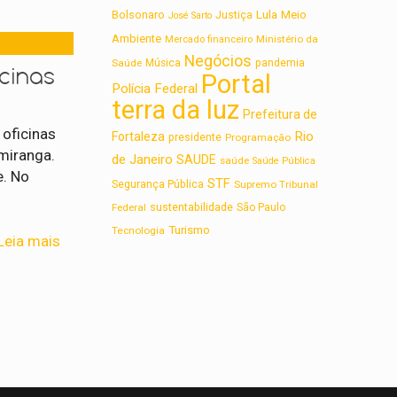
Lula
Bolsonaro
Meio
Justiça
José Sarto
Ambiente
Ministério da
Mercado financeiro
Negócios
Saúde
Música
pandemia
icinas
Portal
Polícia Federal
terra da luz
Prefeitura de
oficinas
Rio
Fortaleza
presidente
Programação
miranga.
de Janeiro
SAUDE
saúde
Saúde Pública
e. No
STF
Segurança Pública
Supremo Tribunal
sustentabilidade
Federal
São Paulo
Turismo
Tecnologia
Leia mais