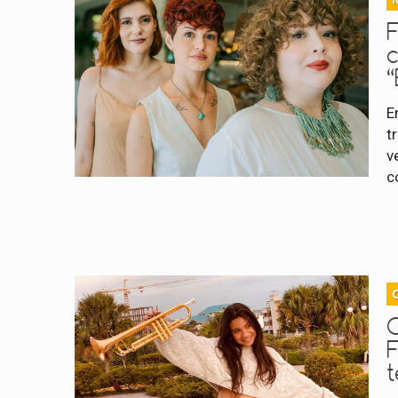
F
“
E
t
v
c
C