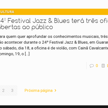
CULTURA
4º Festival Jazz & Blues terá três of
abertas ao público
ara quem quer aprofundar os conhecimentos musicais, três 
ão acontecer durante o 24º Festival Jazz & Blues, em Guara
o sábado, dia 18, a oficina é de violão, com Cainã Cavalcant
omingo, 19, o
[…]
0
2
3
Próxima página