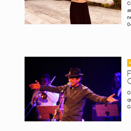
C
a
n
0
F
O
q
G