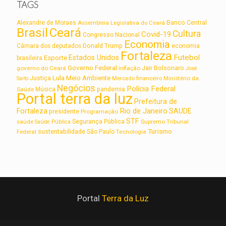
TAGS
Alexandre de Moraes
Assembleia Legislativa do Ceará
Banco Central
Brasil
Ceará
Cultura
Covid-19
Congresso Nacional
Economia
Câmara dos deputados
Donald Trump
economia
Fortaleza
Futebol
Estados Unidos
Esporte
brasileira
Governo Federal
Jair Bolsonaro
governo do Ceará
inflação
José
Lula
Meio Ambiente
Justiça
Ministério da
Sarto
Mercado financeiro
Negócios
Polícia Federal
Saúde
Música
pandemia
Portal terra da luz
Prefeitura de
Rio de Janeiro
Fortaleza
SAUDE
presidente
Programação
STF
saúde
Segurança Pública
Supremo Tribunal
Saúde Pública
Turismo
sustentabilidade
Federal
São Paulo
Tecnologia
Portal
Terra da Luz