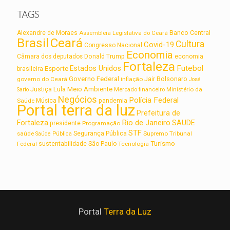
TAGS
Alexandre de Moraes
Assembleia Legislativa do Ceará
Banco Central
Brasil
Ceará
Cultura
Covid-19
Congresso Nacional
Economia
Câmara dos deputados
Donald Trump
economia
Fortaleza
Futebol
Estados Unidos
Esporte
brasileira
Governo Federal
Jair Bolsonaro
governo do Ceará
inflação
José
Lula
Meio Ambiente
Justiça
Ministério da
Sarto
Mercado financeiro
Negócios
Polícia Federal
Saúde
Música
pandemia
Portal terra da luz
Prefeitura de
Rio de Janeiro
Fortaleza
SAUDE
presidente
Programação
STF
saúde
Segurança Pública
Supremo Tribunal
Saúde Pública
Turismo
sustentabilidade
Federal
São Paulo
Tecnologia
Portal
Terra da Luz