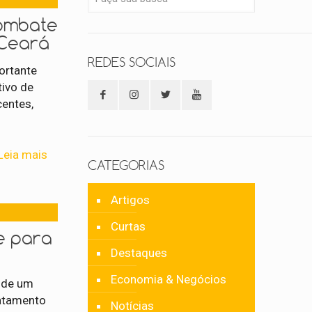
combate
 Ceará
REDES SOCIAIS
ortante
tivo de
centes,
Leia mais
CATEGORIAS
Artigos
Curtas
e para
Destaques
Economia & Negócios
u de um
ratamento
Notícias