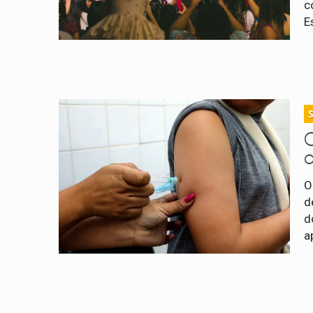
c
E
O
d
d
a