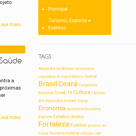
rojeto
Principal
Turismo, Esporte e
Leia mais
Eventos
TAGS
 Saúde
Alexandre de Moraes
Assembleia
Legislativa do Ceará
Banco Central
ontra a
Brasil
Ceará
Congresso
 próximas
Cultura
Covid-19
Nacional
Câmara
ser
dos deputados
Donald Trump
Economia
economia brasileira
Leia mais
Estados Unidos
Esporte
Fortaleza
Futebol
governo do
Governo Federal
Jair
Ceará
inflação