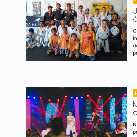
J
O
i
d
p
N
p