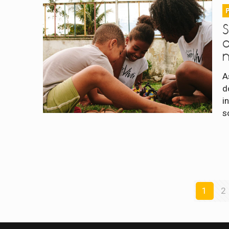
A
d
i
s
1
2