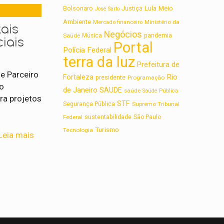
Lula
Bolsonaro
Meio
Justiça
José Sarto
Ambiente
Ministério da
Mercado financeiro
ais
Negócios
Saúde
Música
pandemia
iais
Portal
Polícia Federal
terra da luz
Prefeitura de
e Parceiro
Rio
Fortaleza
presidente
Programação
ão
de Janeiro
SAUDE
saúde
Saúde Pública
ra projetos
STF
Segurança Pública
Supremo Tribunal
sustentabilidade
Federal
São Paulo
Turismo
Tecnologia
Leia mais