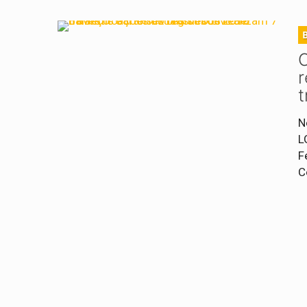
C
r
t
N
L
F
C