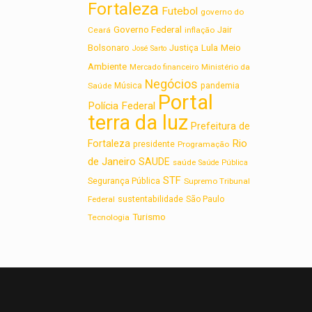
Fortaleza
Futebol
governo do
Governo Federal
Jair
Ceará
inflação
Lula
Bolsonaro
Meio
Justiça
José Sarto
Ambiente
Ministério da
Mercado financeiro
Negócios
Saúde
Música
pandemia
Portal
Polícia Federal
terra da luz
Prefeitura de
Rio
Fortaleza
presidente
Programação
de Janeiro
SAUDE
saúde
Saúde Pública
STF
Segurança Pública
Supremo Tribunal
sustentabilidade
Federal
São Paulo
Turismo
Tecnologia