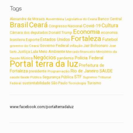
Tags
Alexandre de Moraes
Assembleia Legislativa do Ceará
Banco Central
Brasil
Ceará
Cultura
Covid-19
Congresso Nacional
Economia
Câmara dos deputados
Donald Trump
economia
Fortaleza
Futebol
Estados Unidos
Esporte
brasileira
Governo Federal
Jair Bolsonaro
governo do Ceará
inflação
José
Lula
Meio Ambiente
Justiça
Ministério da
Sarto
Mercado financeiro
Negócios
Polícia Federal
Saúde
Música
pandemia
Portal terra da luz
Prefeitura de
Rio de Janeiro
Fortaleza
SAUDE
presidente
Programação
STF
saúde
Segurança Pública
Supremo Tribunal
Saúde Pública
Turismo
sustentabilidade
Federal
São Paulo
Tecnologia
www.facebook.com/portalterradaluz