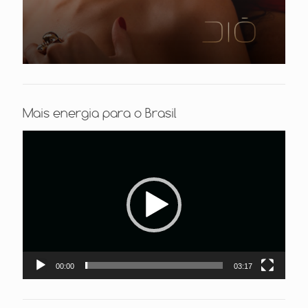
Mais energia para o Brasil
Tocador
de
vídeo
00:00
03:17