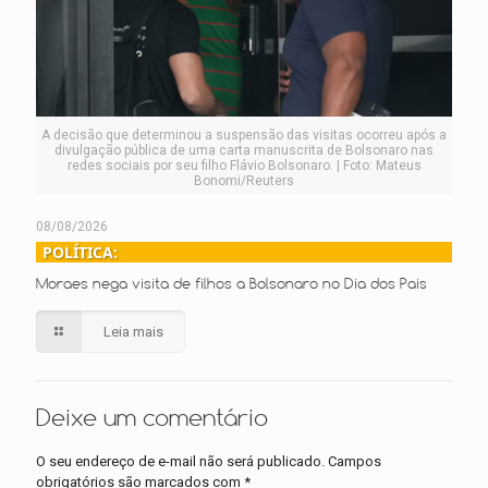
A decisão que determinou a suspensão das visitas ocorreu após a
divulgação pública de uma carta manuscrita de Bolsonaro nas
redes sociais por seu filho Flávio Bolsonaro. | Foto: Mateus
Bonomi/Reuters
08/08/2026
POLÍTICA:
Moraes nega visita de filhos a Bolsonaro no Dia dos Pais
Leia mais
Deixe um comentário
O seu endereço de e-mail não será publicado.
Campos
obrigatórios são marcados com
*