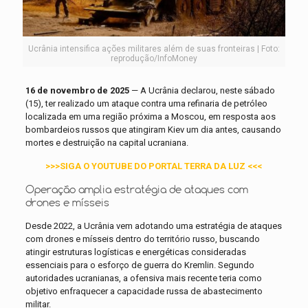
Ucrânia intensifica ações militares além de suas fronteiras | Foto:
reprodução/InfoMoney
16 de novembro de 2025
— A Ucrânia declarou, neste sábado
(15), ter realizado um ataque contra uma refinaria de petróleo
localizada em uma região próxima a Moscou, em resposta aos
bombardeios russos que atingiram Kiev um dia antes, causando
mortes e destruição na capital ucraniana.
>>>SIGA O YOUTUBE DO PORTAL TERRA DA LUZ <<<
Operação amplia estratégia de ataques com
drones e mísseis
Desde 2022, a Ucrânia vem adotando uma estratégia de ataques
com drones e mísseis dentro do território russo, buscando
atingir estruturas logísticas e energéticas consideradas
essenciais para o esforço de guerra do Kremlin. Segundo
autoridades ucranianas, a ofensiva mais recente teria como
objetivo enfraquecer a capacidade russa de abastecimento
militar.