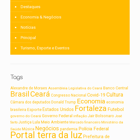
Destaques
Economia & Negócios
Notícias
Principal
Turismo, Esporte e Eventos
Tags
Alexandre de Moraes
Assembleia Legislativa do Ceará
Banco Central
Brasil
Ceará
Cultura
Covid-19
Congresso Nacional
Economia
Câmara dos deputados
Donald Trump
economia
Fortaleza
Futebol
Estados Unidos
Esporte
brasileira
Governo Federal
Jair Bolsonaro
governo do Ceará
inflação
José
Lula
Meio Ambiente
Justiça
Ministério da
Sarto
Mercado financeiro
Negócios
Polícia Federal
Saúde
Música
pandemia
Portal terra da luz
Prefeitura de