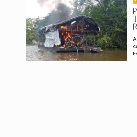
i
A
c
E