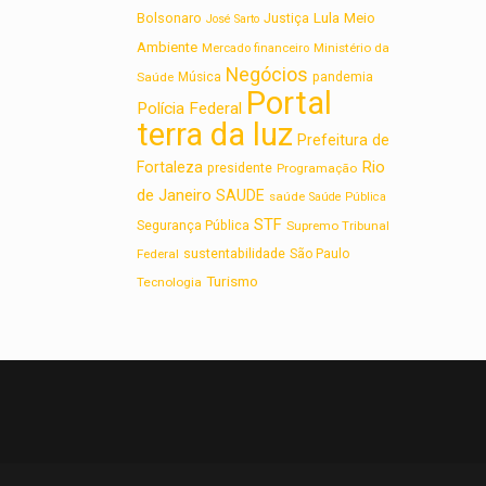
Lula
Bolsonaro
Meio
Justiça
José Sarto
Ambiente
Ministério da
Mercado financeiro
Negócios
Saúde
Música
pandemia
Portal
Polícia Federal
terra da luz
Prefeitura de
Rio
Fortaleza
presidente
Programação
de Janeiro
SAUDE
saúde
Saúde Pública
STF
Segurança Pública
Supremo Tribunal
sustentabilidade
Federal
São Paulo
Turismo
Tecnologia