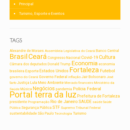
Principal
Turismo, Esporte e Eventos
TAGS
Alexandre de Moraes
Assembleia Legislativa do Ceará
Banco Central
Brasil
Ceará
Cultura
Covid-19
Congresso Nacional
Economia
Câmara dos deputados
Donald Trump
economia
Fortaleza
Futebol
Estados Unidos
Esporte
brasileira
Governo Federal
Jair Bolsonaro
governo do Ceará
inflação
José
Lula
Meio Ambiente
Justiça
Ministério da
Sarto
Mercado financeiro
Negócios
Polícia Federal
Saúde
Música
pandemia
Portal terra da luz
Prefeitura de Fortaleza
Rio de Janeiro
SAUDE
presidente
Programação
saúde
Saúde
STF
Segurança Pública
Supremo Tribunal Federal
Pública
Turismo
sustentabilidade
São Paulo
Tecnologia