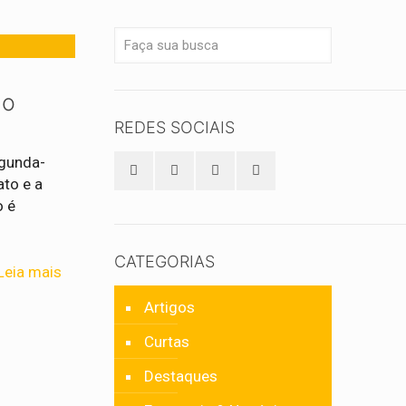
go
REDES SOCIAIS
egunda-
to e a
o é
CATEGORIAS
Leia mais
Artigos
Curtas
Destaques