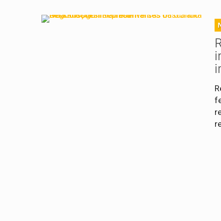
R
i
i
R
f
r
r