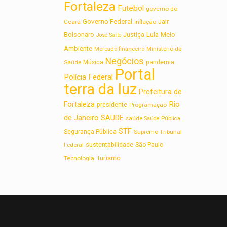
Fortaleza
Futebol
governo do
Governo Federal
Jair
Ceará
inflação
Lula
Bolsonaro
Meio
Justiça
José Sarto
Ambiente
Ministério da
Mercado financeiro
Negócios
Saúde
Música
pandemia
Portal
Polícia Federal
terra da luz
Prefeitura de
Rio
Fortaleza
presidente
Programação
de Janeiro
SAUDE
saúde
Saúde Pública
STF
Segurança Pública
Supremo Tribunal
sustentabilidade
Federal
São Paulo
Turismo
Tecnologia