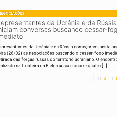
NEGOCIAÇÕES
epresentantes da Ucrânia e da Rússia
niciam conversas buscando cessar-fo
mediato
epresentantes da Ucrânia e da Rússia começaram, nesta s
eira (28/02) as negociações buscando o cessar-fogo imedia
etirada das forças russas do território ucraniano. O encontr
ealizado na fronteira da Bielorrússia e ocorre quatro
[…]
0