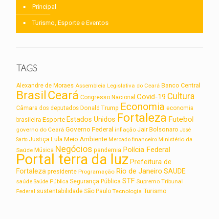
Principal
Turismo, Esporte e Eventos
TAGS
Alexandre de Moraes
Assembleia Legislativa do Ceará
Banco Central
Brasil
Ceará
Cultura
Covid-19
Congresso Nacional
Economia
Câmara dos deputados
Donald Trump
economia
Fortaleza
Futebol
Estados Unidos
Esporte
brasileira
Governo Federal
Jair Bolsonaro
governo do Ceará
inflação
José
Lula
Meio Ambiente
Justiça
Ministério da
Sarto
Mercado financeiro
Negócios
Polícia Federal
Saúde
Música
pandemia
Portal terra da luz
Prefeitura de
Rio de Janeiro
Fortaleza
SAUDE
presidente
Programação
STF
saúde
Segurança Pública
Supremo Tribunal
Saúde Pública
Turismo
sustentabilidade
Federal
São Paulo
Tecnologia