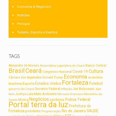
Economia & Negócios
Notícias
Principal
Turismo, Esporte e Eventos
TAGS
Alexandre de Moraes
Assembleia Legislativa do Ceará
Banco Central
Brasil
Ceará
Cultura
Covid-19
Congresso Nacional
Economia
Câmara dos deputados
Donald Trump
economia
Fortaleza
Futebol
Estados Unidos
Esporte
brasileira
Governo Federal
Jair Bolsonaro
governo do Ceará
inflação
José
Lula
Meio Ambiente
Justiça
Ministério da
Sarto
Mercado financeiro
Negócios
Polícia Federal
Saúde
Música
pandemia
Portal terra da luz
Prefeitura de
Rio de Janeiro
Fortaleza
SAUDE
presidente
Programação