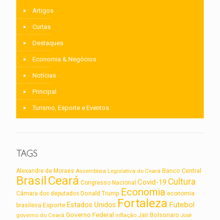
Artigos
Curtas
Destaques
Economia & Negócios
Notícias
Principal
Turismo, Esporte e Eventos
TAGS
Alexandre de Moraes
Assembleia Legislativa do Ceará
Banco Central
Brasil
Ceará
Cultura
Covid-19
Congresso Nacional
Economia
Câmara dos deputados
Donald Trump
economia
Fortaleza
Futebol
Estados Unidos
Esporte
brasileira
Governo Federal
Jair Bolsonaro
governo do Ceará
inflação
José