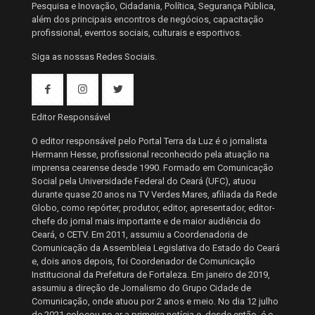
Pesquisa e Inovação, Cidadania, Política, Segurança Pública,
além dos principais encontros de negócios, capacitação
profissional, eventos sociais, culturais e esportivos.
Siga as nossas Redes Sociais.
Editor Responsável
O editor responsável pelo Portal Terra da Luz é o jornalista
Hermann Hesse, profissional reconhecido pela atuação na
imprensa cearense desde 1990. Formado em Comunicação
Social pela Universidade Federal do Ceará (UFC), atuou
durante quase 20 anos na TV Verdes Mares, afiliada da Rede
Globo, como repórter, produtor, editor, apresentador, editor-
chefe do jornal mais importante e de maior audiência do
Ceará, o CETV. Em 2011, assumiu a Coordenadoria de
Comunicação da Assembleia Legislativa do Estado do Ceará
e, dois anos depois, foi Coordenador de Comunicação
Institucional da Prefeitura de Fortaleza. Em janeiro de 2019,
assumiu a direção de Jornalismo do Grupo Cidade de
Comunicação, onde atuou por 2 anos e meio. No dia 12 julho
de 2021 colocou no ar a primeira notícia e, desde então, é o