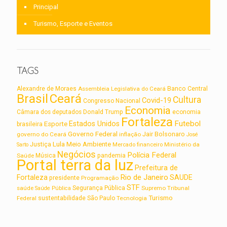
Principal
Turismo, Esporte e Eventos
TAGS
Alexandre de Moraes
Assembleia Legislativa do Ceará
Banco Central
Brasil
Ceará
Cultura
Covid-19
Congresso Nacional
Economia
Câmara dos deputados
Donald Trump
economia
Fortaleza
Futebol
Estados Unidos
Esporte
brasileira
Governo Federal
Jair Bolsonaro
governo do Ceará
inflação
José
Lula
Meio Ambiente
Justiça
Ministério da
Sarto
Mercado financeiro
Negócios
Polícia Federal
Saúde
Música
pandemia
Portal terra da luz
Prefeitura de
Rio de Janeiro
Fortaleza
SAUDE
presidente
Programação
STF
saúde
Segurança Pública
Supremo Tribunal
Saúde Pública
Turismo
sustentabilidade
Federal
São Paulo
Tecnologia