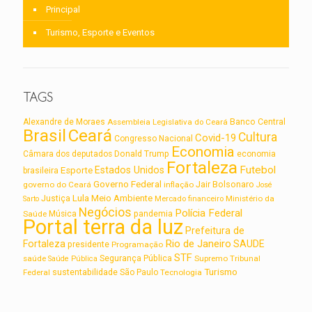
Principal
Turismo, Esporte e Eventos
TAGS
Alexandre de Moraes
Assembleia Legislativa do Ceará
Banco Central
Brasil
Ceará
Cultura
Covid-19
Congresso Nacional
Economia
Câmara dos deputados
Donald Trump
economia
Fortaleza
Futebol
Estados Unidos
Esporte
brasileira
Governo Federal
Jair Bolsonaro
governo do Ceará
inflação
José
Lula
Meio Ambiente
Justiça
Ministério da
Sarto
Mercado financeiro
Negócios
Polícia Federal
Saúde
Música
pandemia
Portal terra da luz
Prefeitura de
Rio de Janeiro
Fortaleza
SAUDE
presidente
Programação
STF
saúde
Segurança Pública
Supremo Tribunal
Saúde Pública
Turismo
sustentabilidade
Federal
São Paulo
Tecnologia