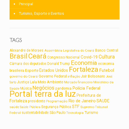
Principal
Turismo, Esporte e Eventos
TAGS
Alexandre de Moraes
Assembleia Legislativa do Ceará
Banco Central
Brasil
Ceará
Cultura
Covid-19
Congresso Nacional
Economia
Câmara dos deputados
Donald Trump
economia
Fortaleza
Futebol
Estados Unidos
Esporte
brasileira
Governo Federal
Jair Bolsonaro
governo do Ceará
inflação
José
Lula
Meio Ambiente
Justiça
Ministério da
Sarto
Mercado financeiro
Negócios
Polícia Federal
Saúde
Música
pandemia
Portal terra da luz
Prefeitura de
Rio de Janeiro
Fortaleza
SAUDE
presidente
Programação
STF
saúde
Segurança Pública
Supremo Tribunal
Saúde Pública
Turismo
sustentabilidade
Federal
São Paulo
Tecnologia