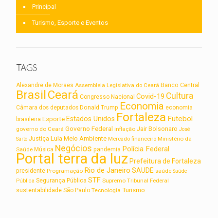
Principal
Turismo, Esporte e Eventos
TAGS
Alexandre de Moraes
Assembleia Legislativa do Ceará
Banco Central
Brasil
Ceará
Cultura
Covid-19
Congresso Nacional
Economia
Câmara dos deputados
Donald Trump
economia
Fortaleza
Futebol
Estados Unidos
Esporte
brasileira
Governo Federal
Jair Bolsonaro
governo do Ceará
inflação
José
Lula
Meio Ambiente
Justiça
Ministério da
Sarto
Mercado financeiro
Negócios
Polícia Federal
Saúde
Música
pandemia
Portal terra da luz
Prefeitura de Fortaleza
Rio de Janeiro
SAUDE
presidente
Programação
saúde
Saúde
STF
Segurança Pública
Supremo Tribunal Federal
Pública
Turismo
sustentabilidade
São Paulo
Tecnologia