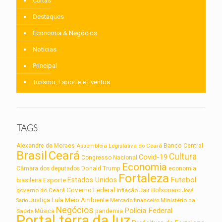
Curtas
Destaques
Economia & Negócios
Notícias
Principal
Turismo, Esporte e Eventos
TAGS
Alexandre de Moraes
Assembleia Legislativa do Ceará
Banco Central
Brasil
Ceará
Cultura
Covid-19
Congresso Nacional
Economia
Câmara dos deputados
Donald Trump
economia
Fortaleza
Futebol
Estados Unidos
Esporte
brasileira
Governo Federal
Jair Bolsonaro
governo do Ceará
inflação
José
Lula
Meio Ambiente
Justiça
Ministério da
Sarto
Mercado financeiro
Negócios
Polícia Federal
Saúde
Música
pandemia
Portal terra da luz