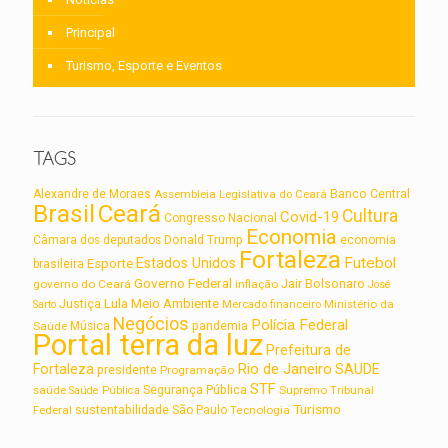
Principal
Turismo, Esporte e Eventos
TAGS
Alexandre de Moraes
Assembleia Legislativa do Ceará
Banco Central
Brasil
Ceará
Cultura
Covid-19
Congresso Nacional
Economia
Câmara dos deputados
Donald Trump
economia
Fortaleza
Futebol
Estados Unidos
Esporte
brasileira
Governo Federal
Jair Bolsonaro
governo do Ceará
inflação
José
Lula
Meio Ambiente
Justiça
Ministério da
Sarto
Mercado financeiro
Negócios
Polícia Federal
Saúde
Música
pandemia
Portal terra da luz
Prefeitura de
Rio de Janeiro
Fortaleza
SAUDE
presidente
Programação
STF
saúde
Segurança Pública
Supremo Tribunal
Saúde Pública
Turismo
sustentabilidade
Federal
São Paulo
Tecnologia