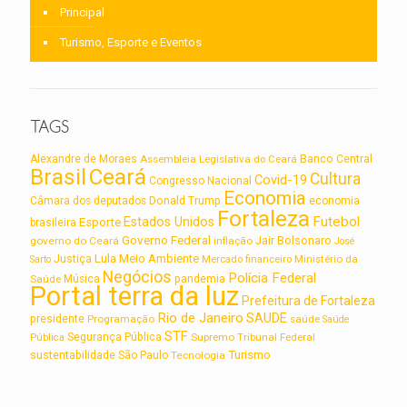
Principal
Turismo, Esporte e Eventos
TAGS
Alexandre de Moraes
Assembleia Legislativa do Ceará
Banco Central
Brasil
Ceará
Cultura
Covid-19
Congresso Nacional
Economia
Câmara dos deputados
Donald Trump
economia
Fortaleza
Futebol
Estados Unidos
Esporte
brasileira
Governo Federal
Jair Bolsonaro
governo do Ceará
inflação
José
Lula
Meio Ambiente
Justiça
Ministério da
Sarto
Mercado financeiro
Negócios
Polícia Federal
Saúde
Música
pandemia
Portal terra da luz
Prefeitura de Fortaleza
Rio de Janeiro
SAUDE
presidente
Programação
saúde
Saúde
STF
Segurança Pública
Supremo Tribunal Federal
Pública
Turismo
sustentabilidade
São Paulo
Tecnologia