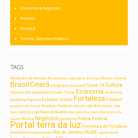
Economia & Negócios
Notícias
Principal
Turismo, Esporte e Eventos
TAGS
Alexandre de Moraes
Assembleia Legislativa do Ceará
Banco Central
Brasil
Ceará
Cultura
Covid-19
Congresso Nacional
Economia
Câmara dos deputados
Donald Trump
economia
Fortaleza
Futebol
Estados Unidos
Esporte
brasileira
Governo Federal
Jair Bolsonaro
governo do Ceará
inflação
José
Lula
Meio Ambiente
Justiça
Ministério da
Sarto
Mercado financeiro
Negócios
Polícia Federal
Saúde
Música
pandemia
Portal terra da luz
Prefeitura de Fortaleza
Rio de Janeiro
SAUDE
presidente
Programação
saúde
Saúde