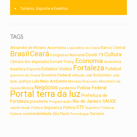
Turismo, Esporte e Eventos
TAGS
Alexandre de Moraes
Assembleia Legislativa do Ceará
Banco Central
Brasil
Ceará
Cultura
Covid-19
Congresso Nacional
Economia
Câmara dos deputados
Donald Trump
economia
Fortaleza
Futebol
Estados Unidos
Esporte
brasileira
Governo Federal
Jair Bolsonaro
governo do Ceará
inflação
José
Lula
Meio Ambiente
Justiça
Ministério da
Sarto
Mercado financeiro
Negócios
Polícia Federal
Saúde
Música
pandemia
Portal terra da luz
Prefeitura de
Rio de Janeiro
Fortaleza
SAUDE
presidente
Programação
STF
saúde
Segurança Pública
Supremo Tribunal
Saúde Pública
Turismo
sustentabilidade
Federal
São Paulo
Tecnologia